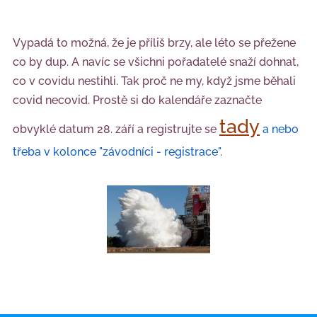
Vypadá to možná, že je příliš brzy, ale léto se přežene
co by dup. A navíc se všichni pořadatelé snaží dohnat,
co v covidu nestihli. Tak proč ne my, když jsme běhali
covid necovid. Prostě si do kalendáře zaznačte
tady
obvyklé datum 28. září a registrujte se
a nebo
třeba v kolonce "závodníci - registrace".