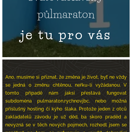
půlmaraton
je tu pro vás
Ano, musíme si přiznat, že změna je život, byť ne vždy
se jedná o změnu chtěnou, neřku-li vyžádanou. V
tomto případě nám jaksi přestává fungovat
subdoména pulmaraton.rychnovjbc, nebo možná
příslušný hosting či kýho šlaka. Protože jeden z otců
zakladatelů závodu je už děd, ba skoro praděd a
nevyzná se v těch nových pojmech, rozhodl jsem se