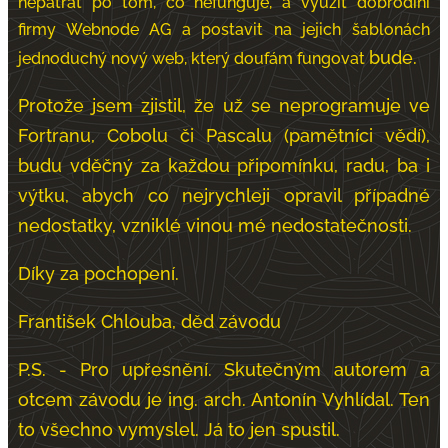
nepátrat po tom, co nefunguje, a využít dobrodiní
firmy Webnode AG a postavit na jejich šablonách
bude.
jednoduchý nový web, který doufám
fungovat
Protože jsem zjistil, že už se neprogramuje ve
Fortranu, Cobolu či Pascalu (pamětníci vědí),
budu vděčný za každou připomínku, radu, ba i
výtku, abych co nejrychleji opravil případné
nedostatky, vzniklé vinou mé nedostatečnosti.
Díky za pochopení.
František Chlouba, děd závodu
P.S. - Pro upřesnění. Skutečným autorem a
otcem závodu je ing. arch. Antonín Vyhlídal. Ten
to všechno vymyslel. Já to jen spustil.