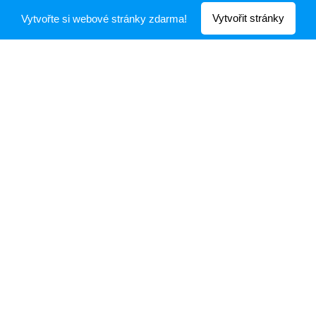
Půlmaraton
Vytvořit stránky
Vytvořte si webové stránky zdarma!
bude
Ano. I po roce s Coronou pořád věříme tomu, že se to
na podzim zas podaří. Ostatně loni byl náš závod
jedním z mála, které se opravdu uskutečnily, a to
naplno, ne virtuálně. A protože tomu věříme, tak jsme
přidali ještě jednu trasu. Vlastně to nebude nová trasa,
ale jen půlka půlky. Pro ty, kteří vyběhnou jen k Seníku
a nedovedou si představit, že by běželi ještě jednou do
kopce, jsme z jedenáctky vynechali seběh do
Radoňovic a opětovný výběh k Seníku. No a je z toho